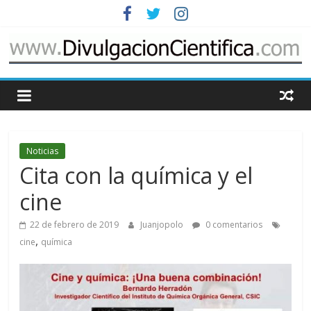
Saltar
al
contenido
www.DivulgacionCie
Cosas
relacionadas
con
Noticias
la
Cita con la química y el
divulgación
de
cine
la
ciencia
22 de febrero de 2019
Juanjopolo
0 comentarios
,
cine
química