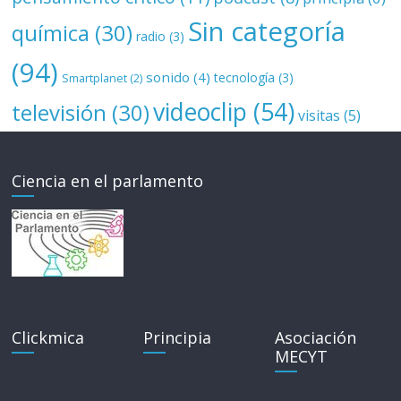
Sin categoría
química
(30)
radio
(3)
(94)
sonido
(4)
tecnología
(3)
Smartplanet
(2)
videoclip
(54)
televisión
(30)
visitas
(5)
Ciencia en el parlamento
Clickmica
Principia
Asociación
MECYT