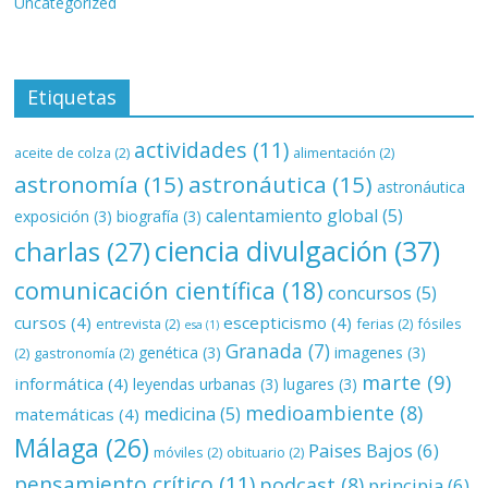
Uncategorized
Etiquetas
actividades
(11)
aceite de colza
(2)
alimentación
(2)
astronomía
(15)
astronáutica
(15)
astronáutica
calentamiento global
(5)
exposición
(3)
biografía
(3)
ciencia divulgación
(37)
charlas
(27)
comunicación científica
(18)
concursos
(5)
cursos
(4)
escepticismo
(4)
entrevista
(2)
ferias
(2)
fósiles
esa
(1)
Granada
(7)
genética
(3)
imagenes
(3)
(2)
gastronomía
(2)
marte
(9)
informática
(4)
leyendas urbanas
(3)
lugares
(3)
medioambiente
(8)
medicina
(5)
matemáticas
(4)
Málaga
(26)
Paises Bajos
(6)
móviles
(2)
obituario
(2)
pensamiento crítico
(11)
podcast
(8)
principia
(6)