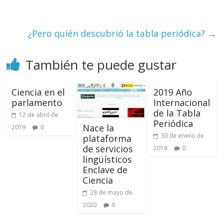
¿Pero quién descubrió la tabla periódica?
→
También te puede gustar
Ciencia en el
2019 Año
parlamento
Internacional
de la Tabla
12 de abril de
Periódica
Nace la
2019
0
30 de enero de
plataforma
de servicios
2019
0
lingüísticos
Enclave de
Ciencia
28 de mayo de
2020
0