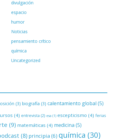
divulgación
espacio
humor
Noticias
pensamiento crítico
química
Uncategorized
calentamiento global
(5)
osición
(3)
biografía
(3)
cursos
(4)
escepticismo
(4)
entrevista
(2)
ferias
esa
(1)
rte
(9)
medicina
(5)
matemáticas
(4)
química
(30)
podcast
(8)
principia
(6)