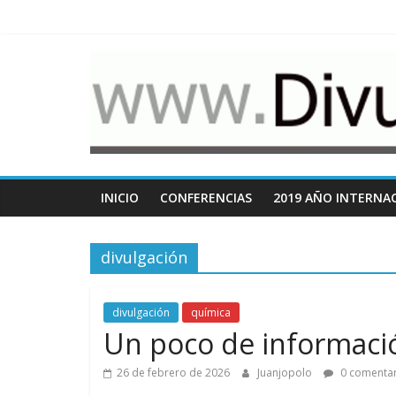
Saltar
al
contenido
www.Divulgacio
Cosas
relacionadas
con
la
divulgación
INICIO
CONFERENCIAS
2019 AÑO INTERNAC
de
la
divulgación
ciencia
divulgación
química
Un poco de informaci
26 de febrero de 2026
Juanjopolo
0 comentar