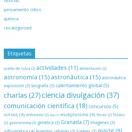
Noticias
pensamiento crítico
química
Uncategorized
Etiquetas
actividades
(11)
aceite de colza
(2)
alimentación
(2)
astronomía
(15)
astronáutica
(15)
astronáutica
calentamiento global
(5)
exposición
(3)
biografía
(3)
ciencia divulgación
(37)
charlas
(27)
comunicación científica
(18)
concursos
(5)
cursos
(4)
escepticismo
(4)
entrevista
(2)
ferias
(2)
fósiles
esa
(1)
Granada
(7)
genética
(3)
imagenes
(3)
(2)
gastronomía
(2)
marte
(9)
informática
(4)
leyendas urbanas
(3)
lugares
(3)