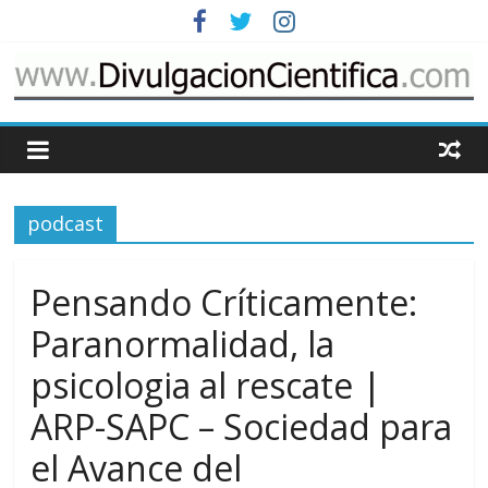
Saltar
al
contenido
www.DivulgacionCie
Cosas
relacionadas
podcast
con
la
divulgación
Pensando Críticamente:
de
la
Paranormalidad, la
ciencia
psicologia al rescate |
ARP-SAPC – Sociedad para
el Avance del