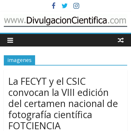
Saltar
al
contenido
www.DivulgacionCie
Cosas
relacionadas
imagenes
con
la
divulgación
La FECYT y el CSIC
de
la
convocan la VIII edición
ciencia
del certamen nacional de
fotografía científica
FOTCIENCIA