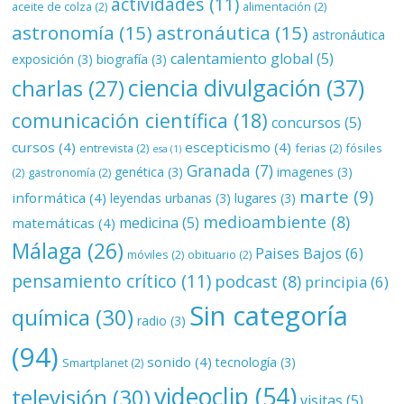
actividades
(11)
aceite de colza
(2)
alimentación
(2)
astronomía
(15)
astronáutica
(15)
astronáutica
calentamiento global
(5)
exposición
(3)
biografía
(3)
ciencia divulgación
(37)
charlas
(27)
comunicación científica
(18)
concursos
(5)
cursos
(4)
escepticismo
(4)
entrevista
(2)
ferias
(2)
fósiles
esa
(1)
Granada
(7)
genética
(3)
imagenes
(3)
(2)
gastronomía
(2)
marte
(9)
informática
(4)
leyendas urbanas
(3)
lugares
(3)
medioambiente
(8)
medicina
(5)
matemáticas
(4)
Málaga
(26)
Paises Bajos
(6)
móviles
(2)
obituario
(2)
pensamiento crítico
(11)
podcast
(8)
principia
(6)
Sin categoría
química
(30)
radio
(3)
(94)
sonido
(4)
tecnología
(3)
Smartplanet
(2)
videoclip
(54)
televisión
(30)
visitas
(5)