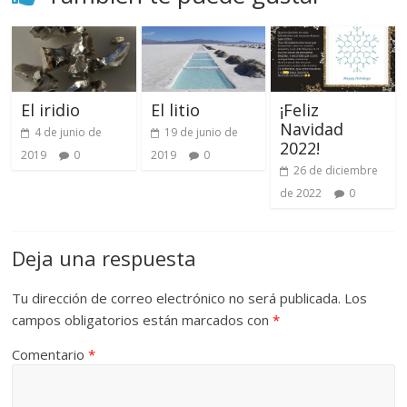
El iridio
El litio
¡Feliz
Navidad
4 de junio de
19 de junio de
2022!
2019
0
2019
0
26 de diciembre
de 2022
0
Deja una respuesta
Tu dirección de correo electrónico no será publicada.
Los
campos obligatorios están marcados con
*
Comentario
*