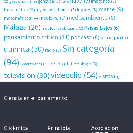
Granada
(7)
genética
(3)
imagenes
(3)
(2)
gastronomía
(2)
marte
(9)
informática
(4)
leyendas urbanas
(3)
lugares
(3)
medioambiente
(8)
medicina
(5)
matemáticas
(4)
Málaga
(26)
Paises Bajos
(6)
móviles
(2)
obituario
(2)
pensamiento crítico
(11)
podcast
(8)
principia
(6)
Sin categoría
química
(30)
radio
(3)
(94)
sonido
(4)
tecnología
(3)
Smartplanet
(2)
videoclip
(54)
televisión
(30)
visitas
(5)
Ciencia en el parlamento
Clickmica
Principia
Asociación