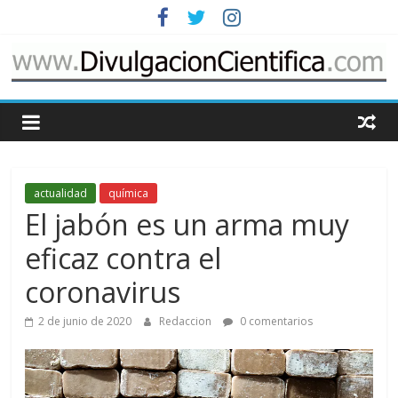
Saltar
al
contenido
www.DivulgacionCie
Cosas
relacionadas
con
actualidad
química
la
El jabón es un arma muy
divulgación
de
eficaz contra el
la
coronavirus
ciencia
2 de junio de 2020
Redaccion
0 comentarios