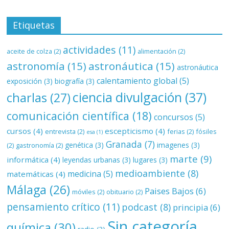
Etiquetas
actividades
(11)
aceite de colza
(2)
alimentación
(2)
astronomía
(15)
astronáutica
(15)
astronáutica
calentamiento global
(5)
exposición
(3)
biografía
(3)
ciencia divulgación
(37)
charlas
(27)
comunicación científica
(18)
concursos
(5)
cursos
(4)
escepticismo
(4)
entrevista
(2)
ferias
(2)
fósiles
esa
(1)
Granada
(7)
genética
(3)
imagenes
(3)
(2)
gastronomía
(2)
marte
(9)
informática
(4)
leyendas urbanas
(3)
lugares
(3)
medioambiente
(8)
medicina
(5)
matemáticas
(4)
Málaga
(26)
Paises Bajos
(6)
móviles
(2)
obituario
(2)
pensamiento crítico
(11)
podcast
(8)
principia
(6)
Sin categoría
química
(30)