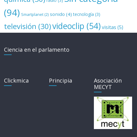
radio
(3)
(94)
sonido
(4)
tecnología
(3)
Smartplanet
(2)
videoclip
(54)
televisión
(30)
visitas
(5)
Ciencia en el parlamento
Clickmica
Principia
Asociación
MECYT