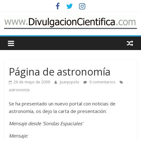
Saltar
al
contenido
www.DivulgacionCie
Cosas
relacionadas
con
Página de astronomía
la
divulgación
26 de mayo de 2009
Juanjopolo
0 comentarios
de
astronomía
la
ciencia
Se ha presentado un nuevo portal con noticias de
astronomía, os dejo la carta de presentación:
Mensaje desde ‘Sondas Espaciales’
Mensaje: