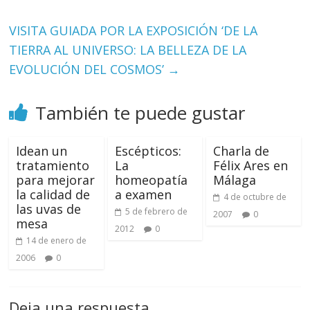
VISITA GUIADA POR LA EXPOSICIÓN ‘DE LA
TIERRA AL UNIVERSO: LA BELLEZA DE LA
EVOLUCIÓN DEL COSMOS’
→
También te puede gustar
Idean un
Escépticos:
Charla de
tratamiento
La
Félix Ares en
para mejorar
homeopatía
Málaga
la calidad de
a examen
4 de octubre de
las uvas de
5 de febrero de
2007
0
mesa
2012
0
14 de enero de
2006
0
Deja una respuesta