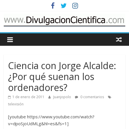
Saltar
al
contenido
www.DivulgacionCie
Cosas
relacionadas
con
Ciencia con Jorge Alcalde:
la
divulgación
¿Por qué suenan los
de
ordenadores?
la
ciencia
1 de enero de 2011
Juanjopolo
0 comentarios
televisión
[youtube https://www.youtube.com/watch?
v=dpoSjoUdMLg&hl=es&fs=1]