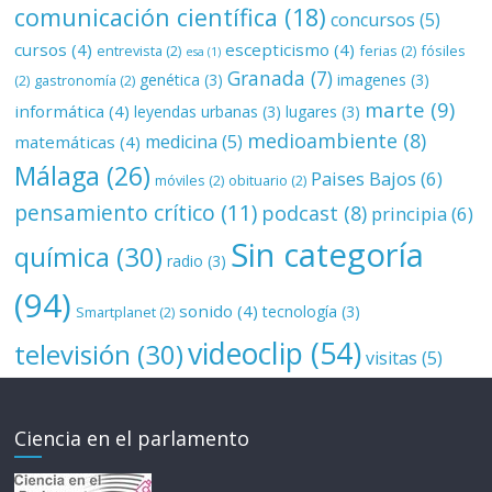
comunicación científica
(18)
concursos
(5)
cursos
(4)
escepticismo
(4)
entrevista
(2)
ferias
(2)
fósiles
esa
(1)
Granada
(7)
genética
(3)
imagenes
(3)
(2)
gastronomía
(2)
marte
(9)
informática
(4)
leyendas urbanas
(3)
lugares
(3)
medioambiente
(8)
medicina
(5)
matemáticas
(4)
Málaga
(26)
Paises Bajos
(6)
móviles
(2)
obituario
(2)
pensamiento crítico
(11)
podcast
(8)
principia
(6)
Sin categoría
química
(30)
radio
(3)
(94)
sonido
(4)
tecnología
(3)
Smartplanet
(2)
videoclip
(54)
televisión
(30)
visitas
(5)
Ciencia en el parlamento