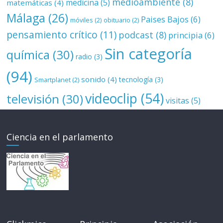
medioambiente
(8)
medicina
(5)
matemáticas
(4)
Málaga
(26)
Paises Bajos
(6)
móviles
(2)
obituario
(2)
pensamiento crítico
(11)
podcast
(8)
principia
(6)
Sin categoría
química
(30)
radio
(3)
(94)
sonido
(4)
tecnología
(3)
Smartplanet
(2)
videoclip
(54)
televisión
(30)
visitas
(5)
Ciencia en el parlamento