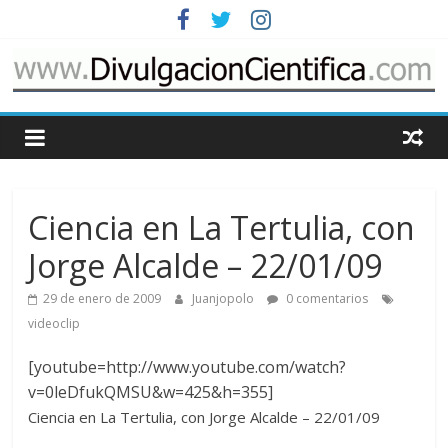
Saltar
al
contenido
www.DivulgacionCie
Cosas
relacionadas
con
Ciencia en La Tertulia, con
la
divulgación
Jorge Alcalde – 22/01/09
de
29 de enero de 2009
Juanjopolo
0 comentarios
la
ciencia
videoclip
[youtube=http://www.youtube.com/watch?
v=0leDfukQMSU&w=425&h=355]
Ciencia en La Tertulia, con Jorge Alcalde – 22/01/09