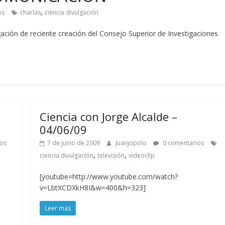
,
os
charlas
ciencia divulgación
lgación de reciente creación del Consejo Superior de Investigaciones
Ciencia con Jorge Alcalde –
04/06/09
os
7 de junio de 2009
Juanjopolo
0 comentarios
,
,
ciencia divulgación
televisión
videoclip
[youtube=http://www.youtube.com/watch?
v=LbtXCDXkH8I&w=400&h=323]
Leer más