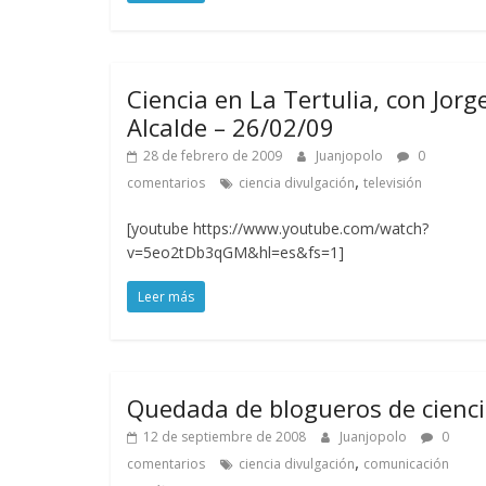
Ciencia en La Tertulia, con Jorg
Alcalde – 26/02/09
28 de febrero de 2009
Juanjopolo
0
,
comentarios
ciencia divulgación
televisión
[youtube https://www.youtube.com/watch?
v=5eo2tDb3qGM&hl=es&fs=1]
Leer más
Quedada de blogueros de cienc
12 de septiembre de 2008
Juanjopolo
0
,
comentarios
ciencia divulgación
comunicación