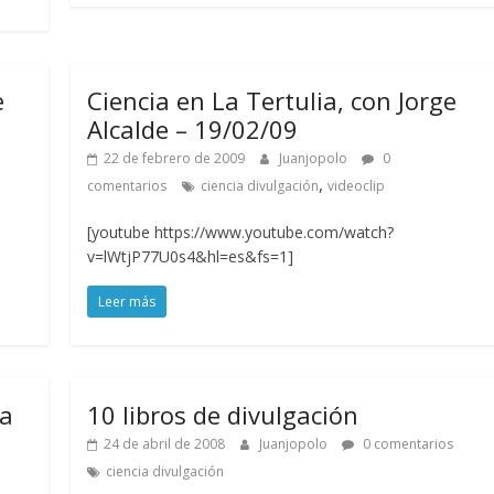
e
Ciencia en La Tertulia, con Jorge
Alcalde – 19/02/09
22 de febrero de 2009
Juanjopolo
0
,
comentarios
ciencia divulgación
videoclip
[youtube https://www.youtube.com/watch?
v=lWtjP77U0s4&hl=es&fs=1]
Leer más
ia
10 libros de divulgación
24 de abril de 2008
Juanjopolo
0 comentarios
ciencia divulgación