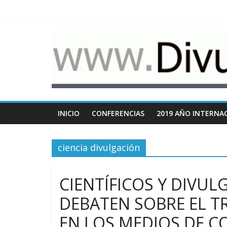
Saltar
al
contenido
www.Divulgacio
Cosas
relacionadas
con
la
divulgación
INICIO
CONFERENCIAS
2019 AÑO INTERNAC
de
la
ciencia divulgación
ciencia
CIENTÍFICOS Y DIVUL
DEBATEN SOBRE EL T
EN LOS MEDIOS DE 