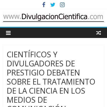
Saltar
al
contenido
www.DivulgacionCie
Cosas
relacionadas
con
CIENTÍFICOS Y
la
divulgación
DIVULGADORES DE
de
PRESTIGIO DEBATEN
la
ciencia
SOBRE EL TRATAMIENTO
DE LA CIENCIA EN LOS
MEDIOS DE