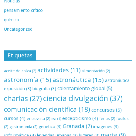
Noticias
pensamiento crítico
química
Uncategorized
Etiquetas
actividades
(11)
aceite de colza
(2)
alimentación
(2)
astronomía
(15)
astronáutica
(15)
astronáutica
calentamiento global
(5)
exposición
(3)
biografía
(3)
ciencia divulgación
(37)
charlas
(27)
comunicación científica
(18)
concursos
(5)
cursos
(4)
escepticismo
(4)
entrevista
(2)
ferias
(2)
fósiles
esa
(1)
Granada
(7)
genética
(3)
imagenes
(3)
(2)
gastronomía
(2)
marte
(9)
informática
(4)
leyendas urbanas
(3)
lugares
(3)