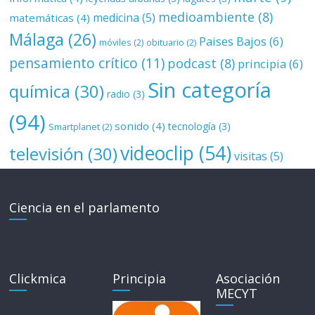
medioambiente
(8)
medicina
(5)
matemáticas
(4)
Málaga
(26)
Paises Bajos
(6)
móviles
(2)
obituario
(2)
pensamiento crítico
(11)
podcast
(8)
principia
(6)
Sin categoría
química
(30)
radio
(3)
(94)
sonido
(4)
tecnología
(3)
Smartplanet
(2)
videoclip
(54)
televisión
(30)
visitas
(5)
Ciencia en el parlamento
Clickmica
Principia
Asociación
MECYT