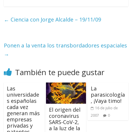
←
Ciencia con Jorge Alcalde – 19/11/09
Ponen a la venta los transbordadores espaciales
→
También te puede gustar
Las
La
universidade
parasicología
s españolas
, ¡Vaya timo!
cada vez
16 de julio de
El origen del
generan más
coronavirus
2007
0
empresas
SARS-CoV-2,
privadas y
a la luz de la
patentes