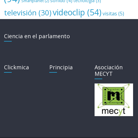
sonido
(4)
tecnología
(3)
Smartplanet
(2)
videoclip
(54)
televisión
(30)
visitas
(5)
Ciencia en el parlamento
Clickmica
Principia
Asociación
MECYT