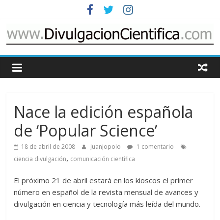
Saltar
al
contenido
www.DivulgacionCie
Cosas
relacionadas
con
Nace la edición española
la
divulgación
de ‘Popular Science’
de
18 de abril de 2008
Juanjopolo
1 comentario
la
,
ciencia
ciencia divulgación
comunicación científica
El próximo 21 de abril estará en los kioscos el primer
número en español de la revista mensual de avances y
divulgación en ciencia y tecnología más leída del mundo.