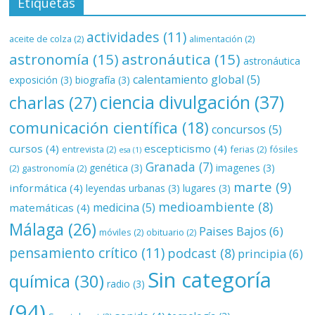
Etiquetas
actividades
(11)
aceite de colza
(2)
alimentación
(2)
astronomía
(15)
astronáutica
(15)
astronáutica
calentamiento global
(5)
exposición
(3)
biografía
(3)
ciencia divulgación
(37)
charlas
(27)
comunicación científica
(18)
concursos
(5)
cursos
(4)
escepticismo
(4)
entrevista
(2)
ferias
(2)
fósiles
esa
(1)
Granada
(7)
genética
(3)
imagenes
(3)
(2)
gastronomía
(2)
marte
(9)
informática
(4)
leyendas urbanas
(3)
lugares
(3)
medioambiente
(8)
medicina
(5)
matemáticas
(4)
Málaga
(26)
Paises Bajos
(6)
móviles
(2)
obituario
(2)
pensamiento crítico
(11)
podcast
(8)
principia
(6)
Sin categoría
química
(30)
radio
(3)
(94)