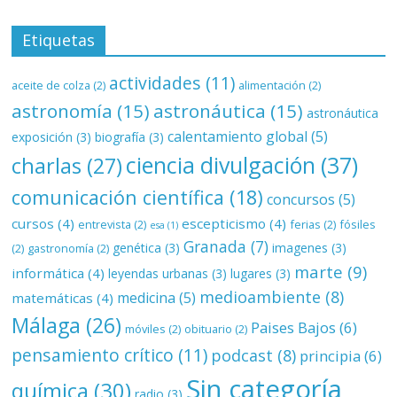
Etiquetas
actividades
(11)
aceite de colza
(2)
alimentación
(2)
astronomía
(15)
astronáutica
(15)
astronáutica
calentamiento global
(5)
exposición
(3)
biografía
(3)
ciencia divulgación
(37)
charlas
(27)
comunicación científica
(18)
concursos
(5)
cursos
(4)
escepticismo
(4)
entrevista
(2)
ferias
(2)
fósiles
esa
(1)
Granada
(7)
genética
(3)
imagenes
(3)
(2)
gastronomía
(2)
marte
(9)
informática
(4)
leyendas urbanas
(3)
lugares
(3)
medioambiente
(8)
medicina
(5)
matemáticas
(4)
Málaga
(26)
Paises Bajos
(6)
móviles
(2)
obituario
(2)
pensamiento crítico
(11)
podcast
(8)
principia
(6)
Sin categoría
química
(30)
radio
(3)