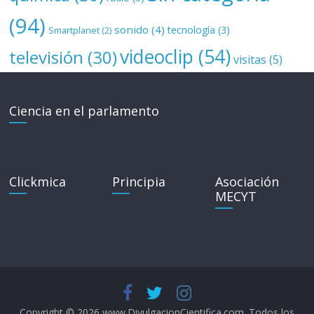
(94)
sonido
(4)
tecnología
(3)
Smartplanet
(2)
videoclip
(54)
televisión
(30)
visitas
(5)
Ciencia en el parlamento
Clickmica
Principia
Asociación
MECYT
Copyright © 2026
www.DivulgacionCientifica.com
. Todos los