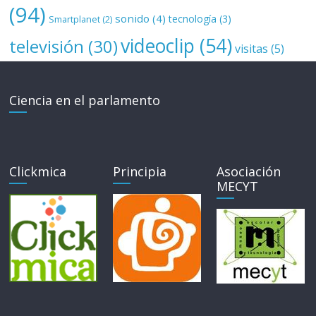
(94)
sonido
(4)
tecnología
(3)
Smartplanet
(2)
videoclip
(54)
televisión
(30)
visitas
(5)
Ciencia en el parlamento
Clickmica
Principia
Asociación
MECYT