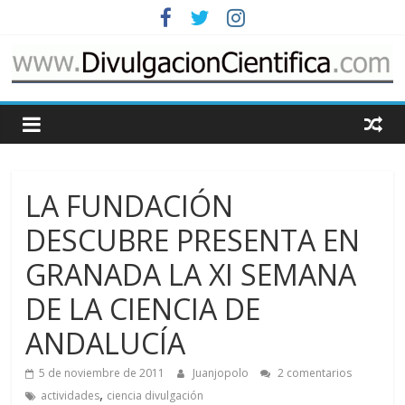
Saltar
al
contenido
www.DivulgacionCie
Cosas
relacionadas
con
LA FUNDACIÓN
la
divulgación
DESCUBRE PRESENTA EN
de
GRANADA LA XI SEMANA
la
ciencia
DE LA CIENCIA DE
ANDALUCÍA
5 de noviembre de 2011
Juanjopolo
2 comentarios
,
actividades
ciencia divulgación