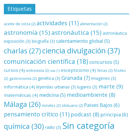
Etiquetas
actividades
(11)
aceite de colza
(2)
alimentación
(2)
astronomía
(15)
astronáutica
(15)
astronáutica
calentamiento global
(5)
exposición
(3)
biografía
(3)
ciencia divulgación
(37)
charlas
(27)
comunicación científica
(18)
concursos
(5)
cursos
(4)
escepticismo
(4)
entrevista
(2)
ferias
(2)
fósiles
esa
(1)
Granada
(7)
genética
(3)
imagenes
(3)
(2)
gastronomía
(2)
marte
(9)
informática
(4)
leyendas urbanas
(3)
lugares
(3)
medioambiente
(8)
medicina
(5)
matemáticas
(4)
Málaga
(26)
Paises Bajos
(6)
móviles
(2)
obituario
(2)
pensamiento crítico
(11)
podcast
(8)
principia
(6)
Sin categoría
química
(30)
radio
(3)