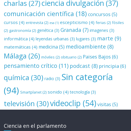
ciencia divulgación
(37)
charlas
(27)
comunicación científica
(18)
concursos
(5)
cursos
(4)
escepticismo
(4)
entrevista
(2)
ferias
(2)
fósiles
esa
(1)
Granada
(7)
genética
(3)
imagenes
(3)
(2)
gastronomía
(2)
marte
(9)
informática
(4)
leyendas urbanas
(3)
lugares
(3)
medioambiente
(8)
medicina
(5)
matemáticas
(4)
Málaga
(26)
Paises Bajos
(6)
móviles
(2)
obituario
(2)
pensamiento crítico
(11)
podcast
(8)
principia
(6)
Sin categoría
química
(30)
radio
(3)
(94)
sonido
(4)
tecnología
(3)
Smartplanet
(2)
videoclip
(54)
televisión
(30)
visitas
(5)
Ciencia en el parlamento