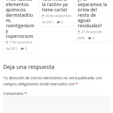
elementos
la razón» ya
separamos la
químicos:
tiene cartel
orina del
darmstadtiu
resto de
30 de septiembre
m,
aguas
de 2011
0
roentgenium
residuales?
y
27 de junio de
copernicium
2006
4
7 de noviembre
de 2011
0
Deja una respuesta
Tu dirección de correo electrónico no será publicada.
Los
campos obligatorios están marcados con
*
Comentario
*