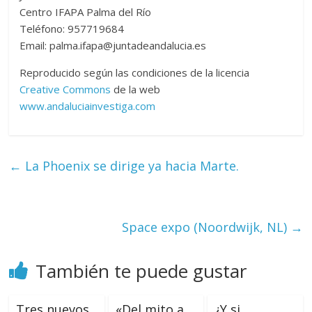
Centro IFAPA Palma del Río
Teléfono: 957719684
Email: palma.ifapa@juntadeandalucia.es
Reproducido según las condiciones de la licencia
Creative Commons
de la web
www.andaluciainvestiga.com
←
La Phoenix se dirige ya hacia Marte.
Space expo (Noordwijk, NL)
→
También te puede gustar
Tres nuevos
«Del mito a
¿Y si