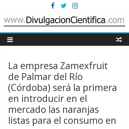
Saltar
al
contenido
www.DivulgacionCie
Cosas
relacionadas
con
La empresa Zamexfruit
la
divulgación
de Palmar del Río
de
(Córdoba) será la primera
la
ciencia
en introducir en el
mercado las naranjas
listas para el consumo en