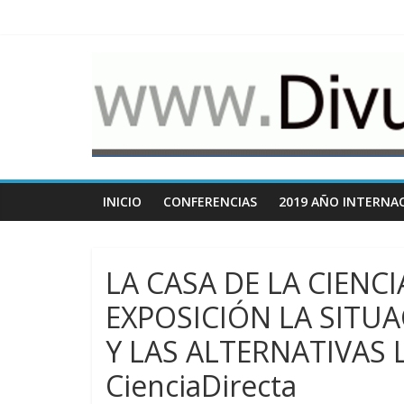
Saltar
al
contenido
www.Divulgacio
Cosas
relacionadas
con
la
divulgación
INICIO
CONFERENCIAS
2019 AÑO INTERNAC
de
la
ciencia
LA CASA DE LA CIENC
EXPOSICIÓN LA SITU
Y LAS ALTERNATIVAS 
CienciaDirecta