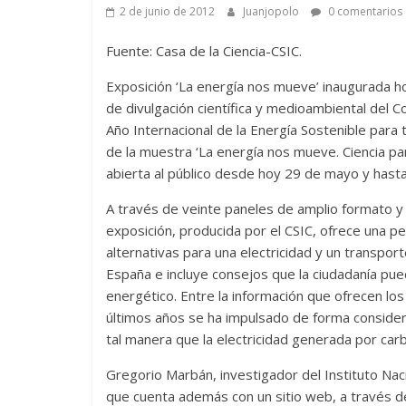
2 de junio de 2012
Juanjopolo
0 comentarios
Fuente: Casa de la Ciencia-CSIC.
Exposición ‘La energía nos mueve’ inaugurada hoy 
de divulgación científica y medioambiental del Co
Año Internacional de la Energía Sostenible para
de la muestra ‘La energía nos mueve. Ciencia par
abierta al público desde hoy 29 de mayo y hasta e
A través de veinte paneles de amplio formato y 
exposición, producida por el CSIC, ofrece una pe
alternativas para una electricidad y un transpor
España e incluye consejos que la ciudadanía pu
energético. Entre la información que ofrecen lo
últimos años se ha impulsado de forma considera
tal manera que la electricidad generada por ca
Gregorio Marbán, investigador del Instituto Naci
que cuenta además con un sitio web, a través de