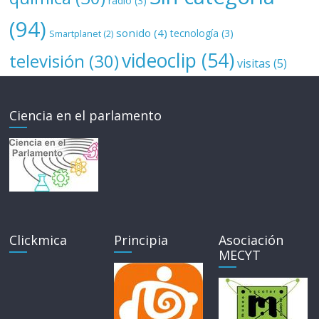
radio
(3)
(94)
sonido
(4)
tecnología
(3)
Smartplanet
(2)
videoclip
(54)
televisión
(30)
visitas
(5)
Ciencia en el parlamento
Clickmica
Principia
Asociación
MECYT