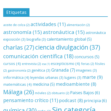
Etiquetas
actividades
(11)
aceite de colza
(2)
alimentación
(2)
astronomía
(15)
astronáutica
(15)
astronáutica
calentamiento global
(5)
exposición
(3)
biografía
(3)
ciencia divulgación
(37)
charlas
(27)
comunicación científica
(18)
concursos
(5)
cursos
(4)
escepticismo
(4)
entrevista
(2)
ferias
(2)
fósiles
esa
(1)
Granada
(7)
genética
(3)
imagenes
(3)
(2)
gastronomía
(2)
marte
(9)
informática
(4)
leyendas urbanas
(3)
lugares
(3)
medioambiente
(8)
medicina
(5)
matemáticas
(4)
Málaga
(26)
Paises Bajos
(6)
móviles
(2)
obituario
(2)
pensamiento crítico
(11)
podcast
(8)
principia
(6)
Sin categoría
química
(30)