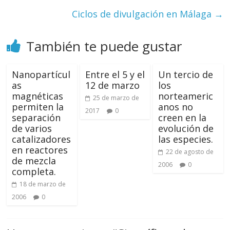
Ciclos de divulgación en Málaga
→
También te puede gustar
Nanopartícul
Entre el 5 y el
Un tercio de
as
12 de marzo
los
magnéticas
norteameric
25 de marzo de
permiten la
anos no
2017
0
separación
creen en la
de varios
evolución de
catalizadores
las especies.
en reactores
22 de agosto de
de mezcla
2006
0
completa.
18 de marzo de
2006
0