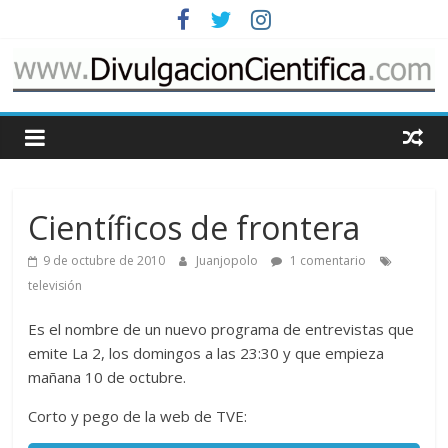
Saltar
al
contenido
www.DivulgacionCie
Cosas
relacionadas
con
Científicos de frontera
la
divulgación
9 de octubre de 2010
Juanjopolo
1 comentario
de
televisión
la
ciencia
Es el nombre de un nuevo programa de entrevistas que
emite La 2, los domingos a las 23:30 y que empieza
mañana 10 de octubre.
Corto y pego de la web de TVE: