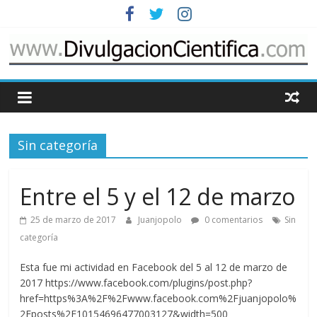
Saltar
al
contenido
www.DivulgacionCie
Cosas
relacionadas
Sin categoría
con
la
divulgación
Entre el 5 y el 12 de marzo
de
la
25 de marzo de 2017
Juanjopolo
0 comentarios
Sin
ciencia
categoría
Esta fue mi actividad en Facebook del 5 al 12 de marzo de
2017 https://www.facebook.com/plugins/post.php?
href=https%3A%2F%2Fwww.facebook.com%2Fjuanjopolo%
2Fposts%2F10154696477003127&width=500