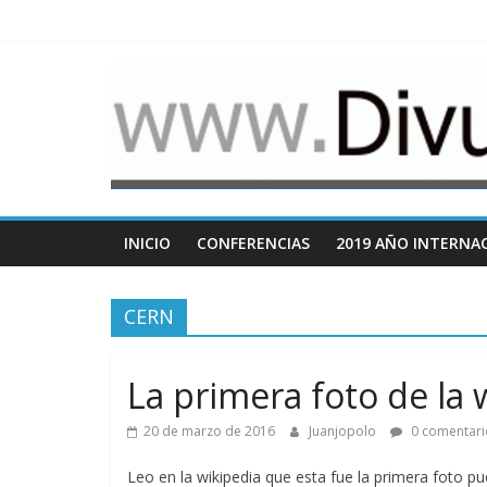
Saltar
al
contenido
www.Divulgacio
Cosas
relacionadas
con
la
divulgación
INICIO
CONFERENCIAS
2019 AÑO INTERNAC
de
la
CERN
ciencia
La primera foto de la
20 de marzo de 2016
Juanjopolo
0 comentari
Leo en la wikipedia que esta fue la primera foto pu