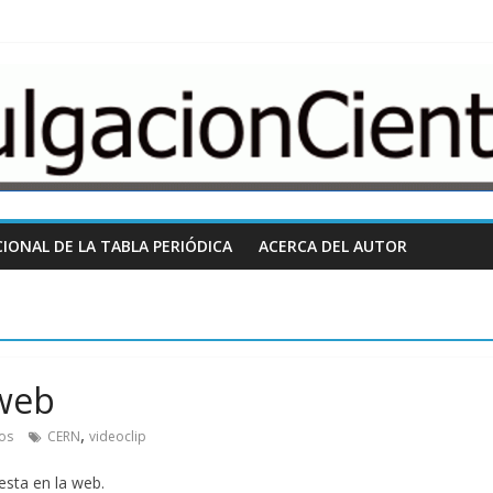
nCientifica.com
IONAL DE LA TABLA PERIÓDICA
ACERCA DEL AUTOR
 web
,
os
CERN
videoclip
esta en la web.