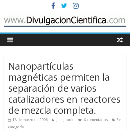
Saltar
al
contenido
www.DivulgacionCie
Cosas
relacionadas
con
Nanopartículas
la
divulgación
magnéticas permiten la
de
separación de varios
la
ciencia
catalizadores en reactores
de mezcla completa.
18 de marzo de 2006
Juanjopolo
0 comentarios
Sin
categoría