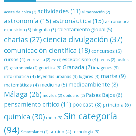
actividades
(11)
aceite de colza
(2)
alimentación
(2)
astronomía
(15)
astronáutica
(15)
astronáutica
calentamiento global
(5)
exposición
(3)
biografía
(3)
ciencia divulgación
(37)
charlas
(27)
comunicación científica
(18)
concursos
(5)
cursos
(4)
escepticismo
(4)
entrevista
(2)
ferias
(2)
fósiles
esa
(1)
Granada
(7)
genética
(3)
imagenes
(3)
(2)
gastronomía
(2)
marte
(9)
informática
(4)
leyendas urbanas
(3)
lugares
(3)
medioambiente
(8)
medicina
(5)
matemáticas
(4)
Málaga
(26)
Paises Bajos
(6)
móviles
(2)
obituario
(2)
pensamiento crítico
(11)
podcast
(8)
principia
(6)
Sin categoría
química
(30)
radio
(3)
(94)
sonido
(4)
tecnología
(3)
Smartplanet
(2)