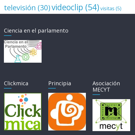
videoclip
(54)
televisión
(30)
visitas
(5)
Ciencia en el parlamento
Clickmica
Principia
Asociación
MECYT