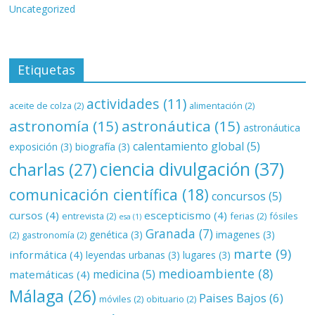
Uncategorized
Etiquetas
actividades
(11)
aceite de colza
(2)
alimentación
(2)
astronomía
(15)
astronáutica
(15)
astronáutica
calentamiento global
(5)
exposición
(3)
biografía
(3)
ciencia divulgación
(37)
charlas
(27)
comunicación científica
(18)
concursos
(5)
cursos
(4)
escepticismo
(4)
entrevista
(2)
ferias
(2)
fósiles
esa
(1)
Granada
(7)
genética
(3)
imagenes
(3)
(2)
gastronomía
(2)
marte
(9)
informática
(4)
leyendas urbanas
(3)
lugares
(3)
medioambiente
(8)
medicina
(5)
matemáticas
(4)
Málaga
(26)
Paises Bajos
(6)
móviles
(2)
obituario
(2)