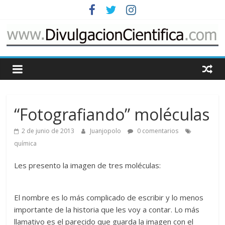
Saltar
al
contenido
www.DivulgacionCie
Cosas
relacionadas
con
“Fotografiando” moléculas
la
divulgación
2 de junio de 2013
Juanjopolo
0 comentarios
de
química
la
ciencia
Les presento la imagen de tres moléculas:
El nombre es lo más complicado de escribir y lo menos
importante de la historia que les voy a contar. Lo más
llamativo es el parecido que guarda la imagen con el