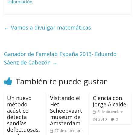
información
.
←
Vamos a divulgar matemáticas
Ganador de Famelab España 2013- Eduardo
Sáenz de Cabezón
→
También te puede gustar
Un nuevo
Visitando el
Ciencia con
método
Het
Jorge Alcalde
acústico
Scheepvaart
6 de diciembre
detecta
museum de
de 2010
0
sandías
Amsterdam
defectuosas,
27 de diciembre