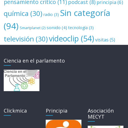
pensamiento crítico
(11)
podcast
(8)
principia
(6)
Sin categoría
química
(30)
radio
(3)
(94)
sonido
(4)
tecnología
(3)
Smartplanet
(2)
videoclip
(54)
televisión
(30)
visitas
(5)
Ciencia en el parlamento
Clickmica
Principia
Asociación
MECYT