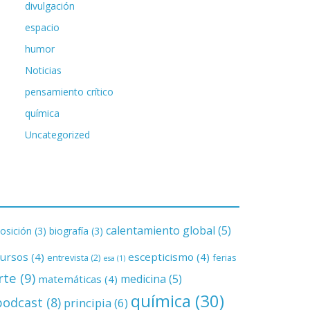
divulgación
espacio
humor
Noticias
pensamiento crítico
química
Uncategorized
calentamiento global
(5)
osición
(3)
biografía
(3)
cursos
(4)
escepticismo
(4)
entrevista
(2)
ferias
esa
(1)
rte
(9)
medicina
(5)
matemáticas
(4)
química
(30)
podcast
(8)
principia
(6)