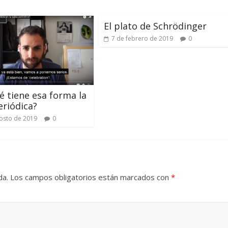
El plato de Schrödinger
7 de febrero de 2019
0
é tiene esa forma la
eriódica?
osto de 2019
0
da.
Los campos obligatorios están marcados con
*