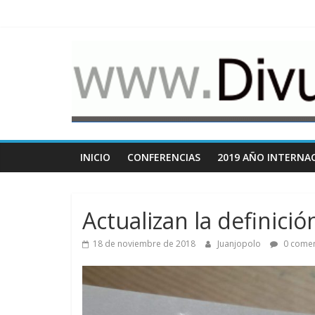
Saltar
al
contenido
www.Divulgacio
Cosas
relacionadas
con
la
divulgación
INICIO
CONFERENCIAS
2019 AÑO INTERNAC
de
la
ciencia
Actualizan la definici
18 de noviembre de 2018
Juanjopolo
0 comen