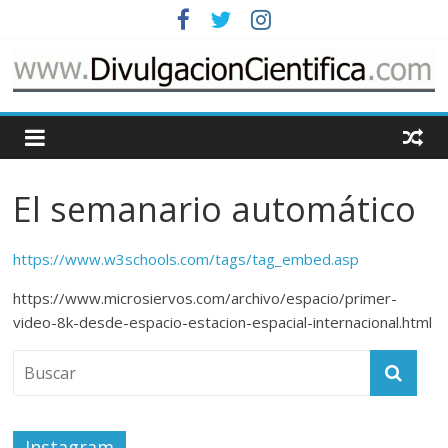
Saltar
al
contenido
www.DivulgacionCie
Cosas
relacionadas
El semanario automático
con
la
divulgación
https://www.w3schools.com/tags/tag_embed.asp
de
https://www.microsiervos.com/archivo/espacio/primer-
la
video-8k-desde-espacio-estacion-espacial-internacional.html
ciencia
Instagram