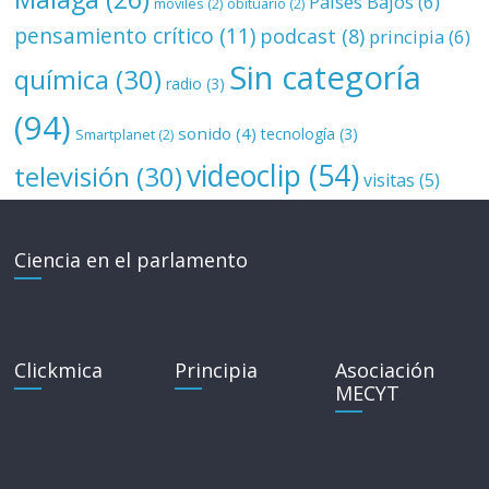
Paises Bajos
(6)
móviles
(2)
obituario
(2)
pensamiento crítico
(11)
podcast
(8)
principia
(6)
Sin categoría
química
(30)
radio
(3)
(94)
sonido
(4)
tecnología
(3)
Smartplanet
(2)
videoclip
(54)
televisión
(30)
visitas
(5)
Ciencia en el parlamento
Clickmica
Principia
Asociación
MECYT